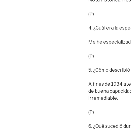
(P)
4. ¿Cuál era la espe
Me he especializad
(P)
5. ¿Cómo describió e
A fines de 1934 at
de buena capacidad 
irremediable.
(P)
6. ¿Qué sucedió dur