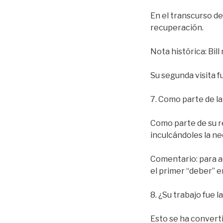
En el transcurso de
recuperación.
Nota histórica: Bill
Su segunda visita f
7. Como parte de la
Como parte de su r
inculcándoles la ne
Comentario: para a
el primer “deber” e
8. ¿Su trabajo fue l
Esto se ha convert