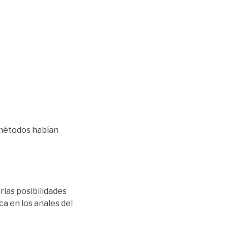
?
 métodos habían
ias posibilidades
a en los anales del