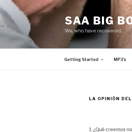
Skip
to
SAA BIG B
content
We, who have recovered…
Getting Started
MP3’s
LA OPINIÓN DE
1. ¿Qué creemos no