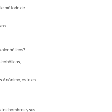
ible método de
wns.
s alcohólicos?
lcohólicos,
os Anónimo, este es
estos hombres y sus