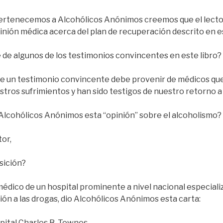
ertenecemos a Alcohólicos Anónimos creemos que el lecto
inión médica acerca del plan de recuperación descrito en es
te de algunos de los testimonios convincentes en este libro?
e un testimonio convincente debe provenir de médicos qu
tros sufrimientos y han sido testigos de nuestro retorno a l
a Alcohólicos Anónimos esta “opinión” sobre el alcoholismo?
or,
osición?
médico de un hospital prominente a nivel nacional especial
ión a las drogas, dio Alcohólicos Anónimos esta carta:
pital Charles B. Townes.