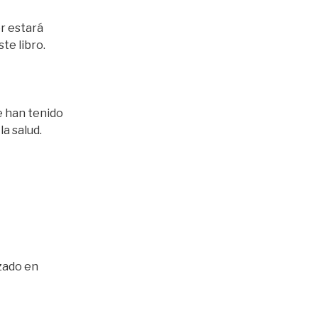
r estará
te libro.
e han tenido
a salud.
izado en